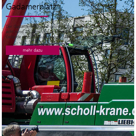
Gadamerplatz
Der Gadamerplatz wird grüner: Das Ethianum überlässt der Stadt
acht rund 25 Jahre alte Großbäume, die im April 2023 auf dem
Gelände des Ethianums ausgegraben wurden.
mehr dazu