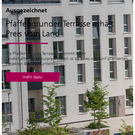
Ausgezeichnet
Pfaffengrunder Terrasse erhält
Preis vom Land
Die Pfaffengrunder Terrasse bekommt einen
Landschaftsarchitekturpreis. Damit ist sie eines von fünf prämierten
Projekten Baden-Württembergs.
mehr dazu