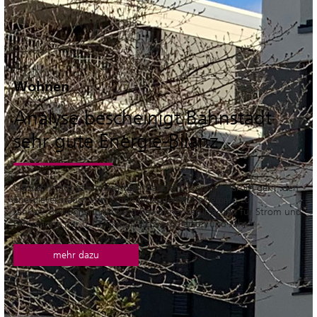
Wohnen
Analyse bescheinigt Bahnstadt
sehr gute Energie-Bilanz
Die Bahnstadt ist ein wichtiger Baustein, wenn es darum geht, den
Energieverbrauch von Wohngebäuden in Heidelberg zu
senken. Bewohnerinnen und Bewohner verursachen für Strom und
Fernwärme nur 0,13 Tonnen CO2 pro Person und Jahr.
mehr dazu