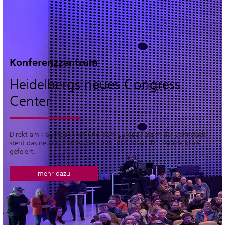
Konferenzzentrum
Heidelbergs neues Congress
Center
Direkt am Hauptbahnhof und dem Europaplatz in der Bahnstadt
steht das neue Konferenzzentrum jetzt offen. Das wurde groß
gefeiert.
mehr dazu