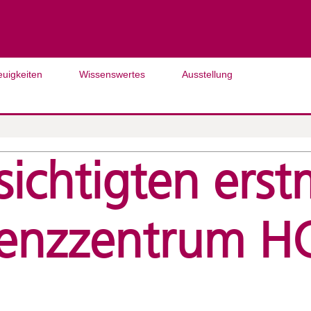
euigkeiten
Wissenswertes
Ausstellung
ichtigten erst
renzzentrum H