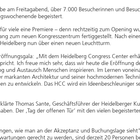
gabe am Freitagabend, über 7.000 Besucherinnen und Besu
ngswochenende begeistert.
r viele eine Premiere – denn rechtzeitig zum Opening 
gang zum neuen Kongresszentrum fertiggestellt. Nach einer
t Heidelberg nun über einen neuen Leuchtturm.
röffnungsgala: „Mit dem Heidelberg Congress Center erhä
icht. Ich freue mich sehr, dass wir heute die Eröffnung d
g und Austausch Menschen inspirieren. Im Lernen voneinan
ner markanten Architektur und seiner hochmodernen Technik
gen zu entwickeln. Das HCC wird ein Ideenbeschleuniger 
klärte Thomas Sante, Geschäftsführer der Heidelberger Ku
haben. Der ‚Tag der offenen Tür‘ mit den vielen begeistert
angen, wie man an der Akzeptanz und Buchungslage sieht“,
artungen gerecht zu werden, sind derzeit 20 Personen bei