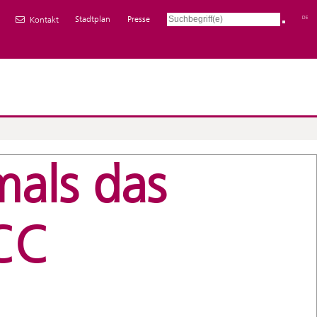
Stadtplan
Presse
DE
Kontakt
mals das
CC