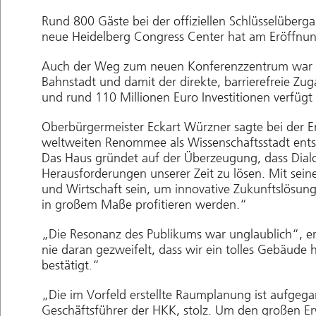
Rund 800 Gäste bei der offiziellen Schlüsselüber
neue Heidelberg Congress Center hat am Eröffnu
Auch der Weg zum neuen Konferenzzentrum war fü
Bahnstadt und damit der direkte, barrierefreie Zu
und rund 110 Millionen Euro Investitionen verfüg
Oberbürgermeister Eckart Würzner sagte bei der E
weltweiten Renommee als Wissenschaftsstadt entspr
Das Haus gründet auf der Überzeugung, dass Dialo
Herausforderungen unserer Zeit zu lösen. Mit sei
und Wirtschaft sein, um innovative Zukunftslösun
in großem Maße profitieren werden.“
„Die Resonanz des Publikums war unglaublich“, er
nie daran gezweifelt, dass wir ein tolles Gebäude 
bestätigt.“
„Die im Vorfeld erstellte Raumplanung ist aufgeg
Geschäftsführer der HKK, stolz. Um den großen Erw