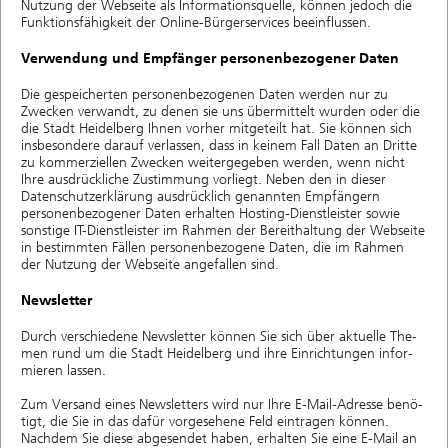
Nutzung der Webseite als Informationsquelle, können jedoch die
Funktionsfähigkeit der Online-Bürgerservices beeinflussen.
Verwendung und Empfänger personenbezogener Daten
Die gespeicherten personenbezogenen Daten werden nur zu
Zwecken verwandt, zu denen sie uns übermittelt wurden oder die
die Stadt Heidelberg Ihnen vorher mitgeteilt hat. Sie können sich
insbesondere darauf verlassen, dass in keinem Fall Daten an Dritte
zu kommerziellen Zwecken weitergegeben werden, wenn nicht
Ihre ausdrückliche Zustimmung vorliegt. Neben den in dieser
Datenschutzerklärung ausdrücklich genannten Empfängern
personenbezogener Daten erhalten Hosting-Dienstleister sowie
sonstige IT-Dienstleister im Rahmen der Bereithaltung der Webseite
in bestimmten Fällen personenbezogene Daten, die im Rahmen
der Nutzung der Webseite angefallen sind.
Newsletter
Durch verschie­dene Newsletter können Sie sich über aktuel­le The­
men rund um die Stadt Heidelberg und ihre Einrich­tun­gen ­in­for­
mie­ren lassen.
Zum Versand eines Newslet­ters wird nur Ihre E-Mail-Adres­se ­be­nö­
tigt, die Sie in das dafür vorge­se­hene Feld eintra­gen ­kön­nen.
Nachdem Sie diese abgesendet haben, erhalten Sie eine E-Mail an