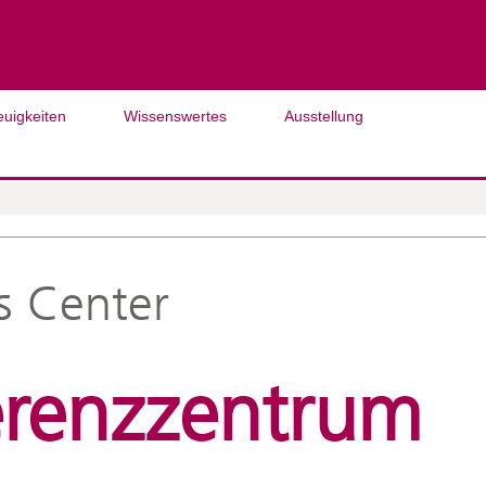
euigkeiten
Wissenswertes
Ausstellung
s Center
renzzentrum