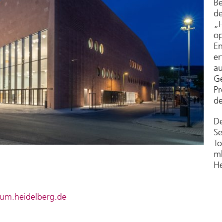
Be
d
„H
op
En
er
au
Ge
Pr
d
De
Se
To
mb
He
um.heidelberg.de