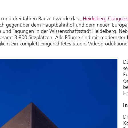
 rund drei Jahren Bauzeit wurde das
„Heidelberg Congres
sich gegenüber dem Hauptbahnhof und dem neuen Europapl
 und Tagungen in der Wissenschaftsstadt Heidelberg. Nebe
amt 3.800 Sitzplätzen. Alle Räume sind mit modernster 
licht ein komplett eingerichtetes Studio Videoproduktio
Du
s
Eu
Ge
be
H
I
Di
Ko