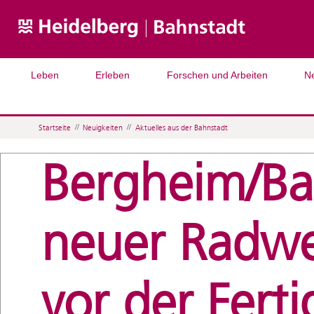
Leben
Erleben
Forschen und Arbeiten
N
Startseite
//
Neuigkeiten
//
Aktuelles aus der Bahnstadt
Bergheim/Ba
neuer Radwe
vor der Ferti