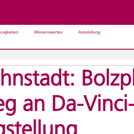
euigkeiten
Wissenswertes
Ausstellung
hnstadt: Bolzp
g an Da-Vinci-
gstellung