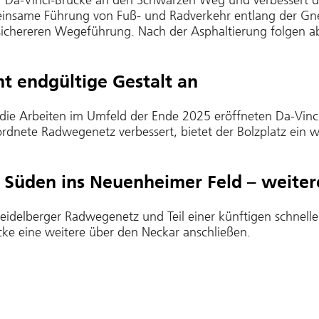
er Da-Vinci-Brücke an den Schwarzen Weg und verbessert
einsame Führung von Fuß- und Radverkehr entlang der Gnei
 sichereren Wegeführung. Nach der Asphaltierung folgen 
t endgültige Gestalt an
die Arbeiten im Umfeld der Ende 2025 eröffneten Da-Vinc
nete Radwegenetz verbessert, bietet der Bolzplatz ein wi
 Süden ins Neuenheimer Feld – weiter
 Heidelberger Radwegenetz und Teil einer künftigen schnel
cke eine weitere über den Neckar anschließen.