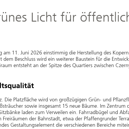
ünes Licht für öffentli
g am 11. Juni 2026 einstimmig die Herstellung des Kopern
t dem Beschluss wird ein weiterer Baustein für die Entwi
raum entsteht an der Spitze des Quartiers zwischen Czerny
tsqualität
z. Die Platzfläche wird von großzügigen Grün- und Pflanzf
ßsträucher sowie insgesamt 15 neue Bäume. Im Zentrum de
Sitzbänke laden zum Verweilen ein. Fahrradbügel und Abfa
ten Freiräumen der Bahnstadt, etwa der Pfaffengrunder T
rendes Gestaltungselement die verschiedenen Bereiche mitei