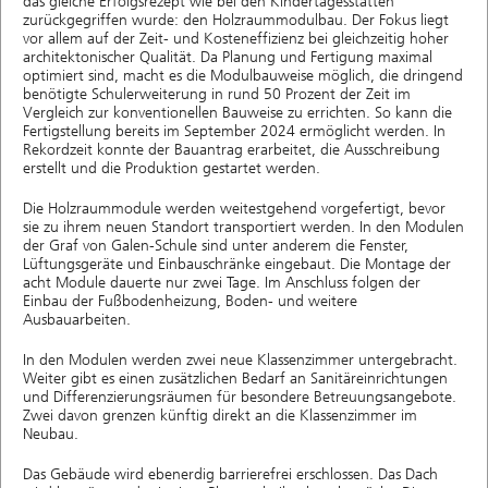
das gleiche Erfolgsrezept wie bei den Kindertagesstätten
zurückgegriffen wurde: den Holzraummodulbau. Der Fokus liegt
vor allem auf der Zeit- und Kosteneffizienz bei gleichzeitig hoher
architektonischer Qualität. Da Planung und Fertigung maximal
optimiert sind, macht es die Modulbauweise möglich, die dringend
benötigte Schulerweiterung in rund 50 Prozent der Zeit im
Vergleich zur konventionellen Bauweise zu errichten. So kann die
Fertigstellung bereits im September 2024 ermöglicht werden. In
Rekordzeit konnte der Bauantrag erarbeitet, die Ausschreibung
erstellt und die Produktion gestartet werden.
Die Holzraummodule werden weitestgehend vorgefertigt, bevor
sie zu ihrem neuen Standort transportiert werden. In den Modulen
der Graf von Galen-Schule sind unter anderem die Fenster,
Lüftungsgeräte und Einbauschränke eingebaut. Die Montage der
acht Module dauerte nur zwei Tage. Im Anschluss folgen der
Einbau der Fußbodenheizung, Boden- und weitere
Ausbauarbeiten.
In den Modulen werden zwei neue Klassenzimmer untergebracht.
Weiter gibt es einen zusätzlichen Bedarf an Sanitäreinrichtungen
und Differenzierungsräumen für besondere Betreuungsangebote.
Zwei davon grenzen künftig direkt an die Klassenzimmer im
Neubau.
Das Gebäude wird ebenerdig barrierefrei erschlossen. Das Dach