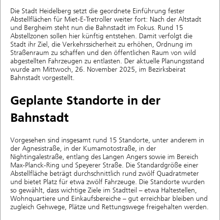
Die Stadt Heidelberg setzt die geordnete Einführung fester
Abstellflächen für Miet-E-Tretroller weiter fort: Nach der Altstadt
und Bergheim steht nun die Bahnstadt im Fokus. Rund 15
Abstellzonen sollen hier künftig entstehen. Damit verfolgt die
Stadt ihr Ziel, die Verkehrssicherheit zu erhöhen, Ordnung im
Straßenraum zu schaffen und den öffentlichen Raum von wild
abgestellten Fahrzeugen zu entlasten. Der aktuelle Planungsstand
wurde am Mittwoch, 26. November 2025, im Bezirksbeirat
Bahnstadt vorgestellt.
Geplante Standorte in der
Bahnstadt
Vorgesehen sind insgesamt rund 15 Standorte, unter anderem in
der Agnesistraße, in der Kumamotostraße, in der
Nightingalestraße, entlang des Langen Angers sowie im Bereich
Max-Planck-Ring und Speyerer Straße. Die Standardgröße einer
Abstellfläche beträgt durchschnittlich rund zwölf Quadratmeter
und bietet Platz für etwa zwölf Fahrzeuge. Die Standorte wurden
so gewählt, dass wichtige Ziele im Stadtteil – etwa Haltestellen,
Wohnquartiere und Einkaufsbereiche – gut erreichbar bleiben und
zugleich Gehwege, Plätze und Rettungswege freigehalten werden.