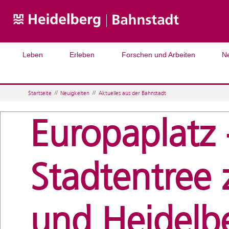
Leben
Erleben
Forschen und Arbeiten
N
Startseite
//
Neuigkeiten
//
Aktuelles aus der Bahnstadt
Europaplatz 
Stadtentree
und Heidelb