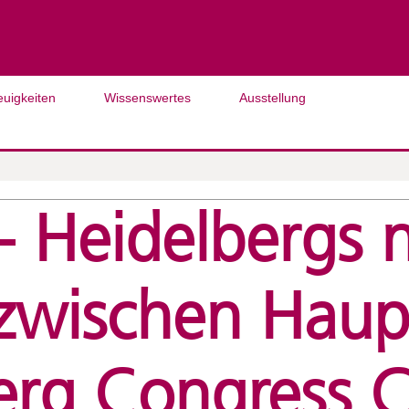
euigkeiten
Wissenswertes
Ausstellung
- Heidelbergs 
 zwischen Hau
erg Congress C