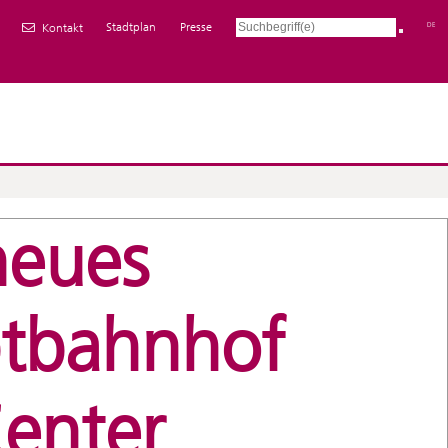
Stadtplan
Presse
DE
Kontakt
neues
ptbahnhof
enter