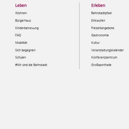
Leben
Erleben
Wohnen
Bahnstadtpfad
Bürgerhaus
Einkaufen
Kinderbetreuung
Freizeitangebote
FAQ
Gastronomie
Mobilität
Kultur
Sich begegnen
Veranstaltungskalender
Schulen
Konferenzzentrum
#Wir sind die Bahnstadt
Großsporthalle