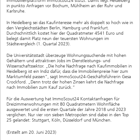
Immobilienplattform ImmoScout24 stützt. Damit liegt Heidelberg
in punkto Anfragen vor Bochum, Mühlheim an der Ruhr und
Karlsruhe.
In Heidelberg sei das Kaufinteresse mehr als doppelt so hoch wie in
den Vergleichsstädten Berlin, Hamburg und Frankfurt.
Durchschnittlich kostet hier der Quadratmeter 4541 Euro und
belegt damit Platz neun der teuersten Wohnungen im
Städtevergleich (1. Quartal 2023).
Die Universitätsstadt überzeuge Wohnungssuchende mit hohen
Gehältern und attraktiven Jobs im Dienstleistungs- und
Wissenschaftssektor. „Die hohe Nachfrage nach Kaufimmobilien in
Heidelberg ist ein Indiz dafür, dass die Immobilienpreise hier zum
Marktumfeld passen“, sagt ImmoScout24-Geschäftsführerin Gesa
Crockford. „Denn trotz der hohen Zinsen kehrt die Nachfrage
nach Immobilien zum Kauf zurück.“
Für die Auswertung hat ImmoScout24 Kontaktanfragen für
Dreizimmerwohnungen mit 80 Quadratmetern Wohnfläche
ausgewertet und die ersten Quartale der Jahre 2018 und 2023
verglichen. Nur vier von sieben Metropolen sind dabei in den Top
25 gelandet: Stuttgart, Köln, Düsseldorf und München.
(Erstellt am 20. Juni 2023)