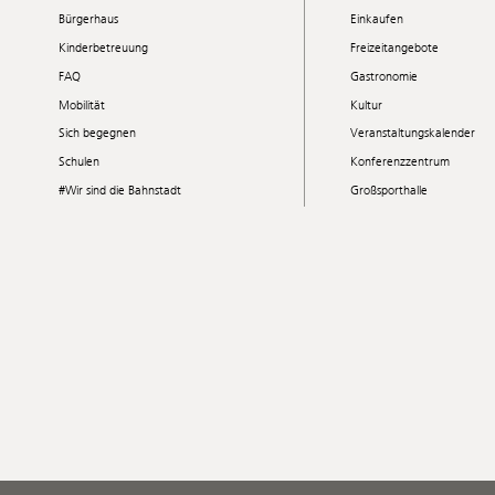
Bürgerhaus
Einkaufen
Kinderbetreuung
Freizeitangebote
FAQ
Gastronomie
Mobilität
Kultur
Sich begegnen
Veranstaltungskalender
Schulen
Konferenzzentrum
#Wir sind die Bahnstadt
Großsporthalle