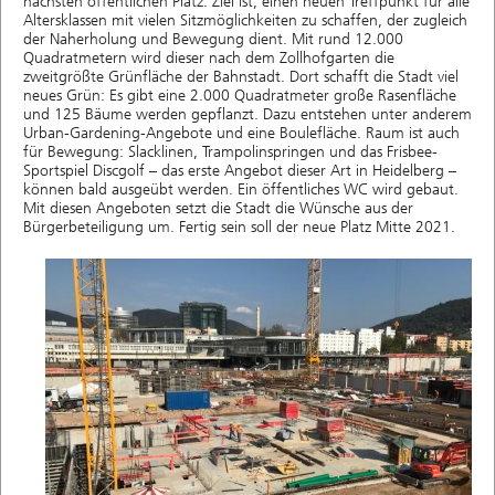
nächsten öffentlichen Platz. Ziel ist, einen neuen Treffpunkt für alle
Altersklassen mit vielen Sitzmöglichkeiten zu schaffen, der zugleich
der Naherholung und Bewegung dient. Mit rund 12.000
Quadratmetern wird dieser nach dem Zollhofgarten die
zweitgrößte Grünfläche der Bahnstadt. Dort schafft die Stadt viel
neues Grün: Es gibt eine 2.000 Quadratmeter große Rasenfläche
und 125 Bäume werden gepflanzt. Dazu entstehen unter anderem
Urban-Gardening-Angebote und eine Boulefläche. Raum ist auch
für Bewegung: Slacklinen, Trampolinspringen und das Frisbee-
Sportspiel Discgolf – das erste Angebot dieser Art in Heidelberg –
können bald ausgeübt werden. Ein öffentliches WC wird gebaut.
Mit diesen Angeboten setzt die Stadt die Wünsche aus der
Bürgerbeteiligung um. Fertig sein soll der neue Platz Mitte 2021.