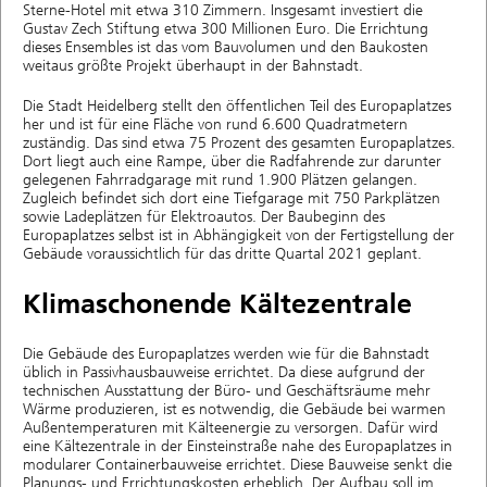
Sterne-Hotel mit etwa 310 Zimmern. Insgesamt investiert die
Gustav Zech Stiftung etwa 300 Millionen Euro. Die Errichtung
dieses Ensembles ist das vom Bauvolumen und den Baukosten
weitaus größte Projekt überhaupt in der Bahnstadt.
Die Stadt Heidelberg stellt den öffentlichen Teil des Europaplatzes
her und ist für eine Fläche von rund 6.600 Quadratmetern
zuständig. Das sind etwa 75 Prozent des gesamten Europaplatzes.
Dort liegt auch eine Rampe, über die Radfahrende zur darunter
gelegenen Fahrradgarage mit rund 1.900 Plätzen gelangen.
Zugleich befindet sich dort eine Tiefgarage mit 750 Parkplätzen
sowie Ladeplätzen für Elektroautos. Der Baubeginn des
Europaplatzes selbst ist in Abhängigkeit von der Fertigstellung der
Gebäude voraussichtlich für das dritte Quartal 2021 geplant.
Klimaschonende Kältezentrale
Die Gebäude des Europaplatzes werden wie für die Bahnstadt
üblich in Passivhausbauweise errichtet. Da diese aufgrund der
technischen Ausstattung der Büro- und Geschäftsräume mehr
Wärme produzieren, ist es notwendig, die Gebäude bei warmen
Außentemperaturen mit Kälteenergie zu versorgen. Dafür wird
eine Kältezentrale in der Einsteinstraße nahe des Europaplatzes in
modularer Containerbauweise errichtet. Diese Bauweise senkt die
Planungs- und Errichtungskosten erheblich. Der Aufbau soll im