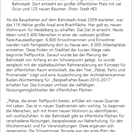
Bahnstadt. Dort entsteht ein großer öffentlicher Platz mit viel
Grün und 125 neuen Bäumen. (Foto: Stadt HD)
Als die Bauarbeiten auf dem Bahnstadt-Areal 2009 starteten, war
das 116 Hektar große Areal eine Brachfläche. Hier galt es, neuen
Wohnraum für Heidelberg zu schaffen. Das Ziel ist erreicht: Heute
leben rund 5.400 Menschen in einer der weltweit größten
Passivhaussiedlungen. 6.800 Einwohnerinnen und Einwohner
werden nach Fertigstellung dort zu Hause sein, 6.000 Arbeitsplätze
entstehen. Diese finden im Stadtteil der kurzen Wege viele
begrünte Treffpunkte. Darauf wurde bei der Planung der
Bahnstadt von Anfang an ein Schwerpunkt gelegt. So wurde
zeitgleich mit der städtebaulichen Rahmenplanung ein Konzept für
den öffentlichen Raum entwickelt, das den Titel „Plätze, Parks und
Promenade“ trägt und eine Auszeichnung der Architektenkammer
Baden-Württemberg für „Beispielhaftes Baues 2010-2017“
erhalten hat. Das Konzept umfasst die vielfältigen
Nutzungsmöglichkeiten der öffentlichen Flächen.
„Plätze, die einen Treffpunkt bieten, erfüllen ein neues Quartier
mit Leben. Das ist in neuen Stadtvierteln sehr wichtig. So beginnen
die Menschen, sich mit ihrem neuen Wohnort zu identifizieren,
sich wohlzufühlen. In der Bahnstadt gibt es öffentliche Flächen für
verschiedene Nutzungen, beispielsweise zur Naherholung, für den
Wochenmarkt und für Veranstaltungen. Diese ergänzen sich
gegenseitig: Die Schwetzinger Terrasse war der erste Platz der