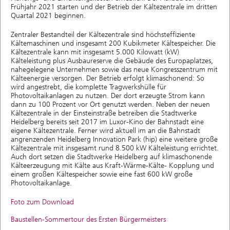
Frühjahr 2021 starten und der Betrieb der Kältezentrale im dritten
Quartal 2021 beginnen.
Zentraler Bestandteil der Kältezentrale sind höchsteffiziente
Kältemaschinen und insgesamt 200 Kubikmeter Kältespeicher. Die
Kältezentrale kann mit insgesamt 5.000 Kilowatt (kW)
Kälteleistung plus Ausbaureserve die Gebäude des Europaplatzes,
nahegelegene Unternehmen sowie das neue Kongresszentrum mit
Kälteenergie versorgen. Der Betrieb erfolgt klimaschonend: So
wird angestrebt, die komplette Tragwerkshülle für
Photovoltaikanlagen zu nutzen. Der dort erzeugte Strom kann
dann zu 100 Prozent vor Ort genutzt werden. Neben der neuen
Kältezentrale in der Einsteinstraße betreiben die Stadtwerke
Heidelberg bereits seit 2017 im Luxor-Kino der Bahnstadt eine
eigene Kältezentrale. Ferner wird aktuell im an die Bahnstadt
angrenzenden Heidelberg Innovation Park (hip) eine weitere große
Kältezentrale mit insgesamt rund 8.500 kW Kälteleistung errichtet.
Auch dort setzen die Stadtwerke Heidelberg auf klimaschonende
Kälteerzeugung mit Kälte aus Kraft-Wärme-Kälte- Kopplung und
einem großen Kältespeicher sowie eine fast 600 kW große
Photovoltaikanlage.
Foto zum Download
Baustellen-Sommertour des Ersten Bürgermeisters