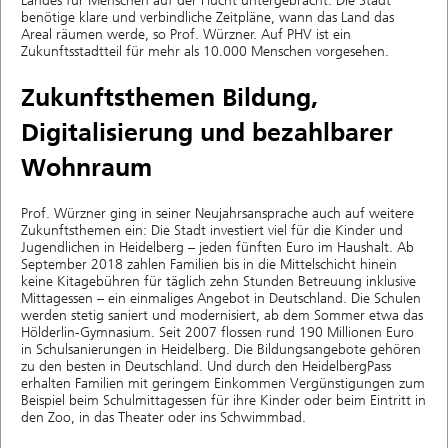
Landes für Menschen auf der Flucht untergebracht. Die Stadt
benötige klare und verbindliche Zeitpläne, wann das Land das
Areal räumen werde, so Prof. Würzner. Auf PHV ist ein
Zukunftsstadtteil für mehr als 10.000 Menschen vorgesehen.
Zukunftsthemen Bildung,
Digitalisierung und bezahlbarer
Wohnraum
Prof. Würzner ging in seiner Neujahrsansprache auch auf weitere
Zukunftsthemen ein: Die Stadt investiert viel für die Kinder und
Jugendlichen in Heidelberg – jeden fünften Euro im Haushalt. Ab
September 2018 zahlen Familien bis in die Mittelschicht hinein
keine Kitagebühren für täglich zehn Stunden Betreuung inklusive
Mittagessen – ein einmaliges Angebot in Deutschland. Die Schulen
werden stetig saniert und modernisiert, ab dem Sommer etwa das
Hölderlin-Gymnasium. Seit 2007 flossen rund 190 Millionen Euro
in Schulsanierungen in Heidelberg. Die Bildungsangebote gehören
zu den besten in Deutschland. Und durch den HeidelbergPass
erhalten Familien mit geringem Einkommen Vergünstigungen zum
Beispiel beim Schulmittagessen für ihre Kinder oder beim Eintritt in
den Zoo, in das Theater oder ins Schwimmbad.