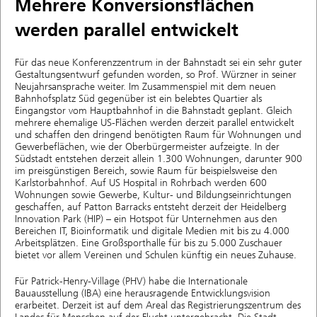
Mehrere Konversionsflächen
werden parallel entwickelt
Für das neue Konferenzzentrum in der Bahnstadt sei ein sehr guter
Gestaltungsentwurf gefunden worden, so Prof. Würzner in seiner
Neujahrsansprache weiter. Im Zusammenspiel mit dem neuen
Bahnhofsplatz Süd gegenüber ist ein belebtes Quartier als
Eingangstor vom Hauptbahnhof in die Bahnstadt geplant. Gleich
mehrere ehemalige US-Flächen werden derzeit parallel entwickelt
und schaffen den dringend benötigten Raum für Wohnungen und
Gewerbeflächen, wie der Oberbürgermeister aufzeigte. In der
Südstadt entstehen derzeit allein 1.300 Wohnungen, darunter 900
im preisgünstigen Bereich, sowie Raum für beispielsweise den
Karlstorbahnhof. Auf US Hospital in Rohrbach werden 600
Wohnungen sowie Gewerbe, Kultur- und Bildungseinrichtungen
geschaffen, auf Patton Barracks entsteht derzeit der Heidelberg
Innovation Park (HIP) – ein Hotspot für Unternehmen aus den
Bereichen IT, Bioinformatik und digitale Medien mit bis zu 4.000
Arbeitsplätzen. Eine Großsporthalle für bis zu 5.000 Zuschauer
bietet vor allem Vereinen und Schulen künftig ein neues Zuhause.
Für Patrick-Henry-Village (PHV) habe die Internationale
Bauausstellung (IBA) eine herausragende Entwicklungsvision
erarbeitet. Derzeit ist auf dem Areal das Registrierungszentrum des