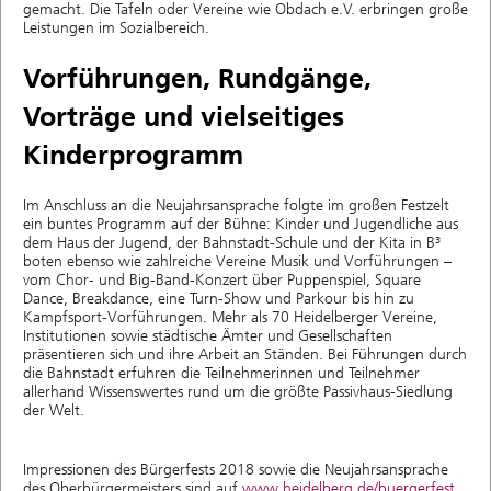
gemacht. Die Tafeln oder Vereine wie Obdach e.V. erbringen große
Leistungen im Sozialbereich.
Vorführungen, Rundgänge,
Vorträge und vielseitiges
Kinderprogramm
Im Anschluss an die Neujahrsansprache folgte im großen Festzelt
ein buntes Programm auf der Bühne: Kinder und Jugendliche aus
dem Haus der Jugend, der Bahnstadt-Schule und der Kita in B³
boten ebenso wie zahlreiche Vereine Musik und Vorführungen –
vom Chor- und Big-Band-Konzert über Puppenspiel, Square
Dance, Breakdance, eine Turn-Show und Parkour bis hin zu
Kampfsport-Vorführungen. Mehr als 70 Heidelberger Vereine,
Institutionen sowie städtische Ämter und Gesellschaften
präsentieren sich und ihre Arbeit an Ständen. Bei Führungen durch
die Bahnstadt erfuhren die Teilnehmerinnen und Teilnehmer
allerhand Wissenswertes rund um die größte Passivhaus-Siedlung
der Welt.
Impressionen des Bürgerfests 2018 sowie die Neujahrsansprache
des Oberbürgermeisters sind auf
www.heidelberg.de/buergerfest