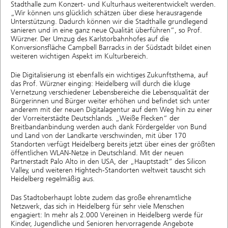
Stadthalle zum Konzert- und Kulturhaus weiterentwickelt werden.
„Wir können uns glücklich schätzen über diese herausragende
Unterstützung. Dadurch können wir die Stadthalle grundlegend
sanieren und in eine ganz neue Qualität überführen“, so Prof.
Würzner. Der Umzug des Karlstorbahnhofes auf die
Konversionsfläche Campbell Barracks in der Südstadt bildet einen
weiteren wichtigen Aspekt im Kulturbereich.
Die Digitalisierung ist ebenfalls ein wichtiges Zukunftsthema, auf
das Prof. Würzner einging: Heidelberg will durch die kluge
Vernetzung verschiedener Lebensbereiche die Lebensqualität der
Bürgerinnen und Bürger weiter erhöhen und befindet sich unter
anderem mit der neuen Digitalagentur auf dem Weg hin zu einer
der Vorreiterstädte Deutschlands. „Weiße Flecken“ der
Breitbandanbindung werden auch dank Fördergelder von Bund
und Land von der Landkarte verschwinden, mit über 170
Standorten verfügt Heidelberg bereits jetzt über eines der größten
öffentlichen WLAN-Netze in Deutschland. Mit der neuen
Partnerstadt Palo Alto in den USA, der „Hauptstadt“ des Silicon
Valley, und weiteren Hightech-Standorten weltweit tauscht sich
Heidelberg regelmäßig aus.
Das Stadtoberhaupt lobte zudem das große ehrenamtliche
Netzwerk, das sich in Heidelberg für sehr viele Menschen
engagiert: In mehr als 2.000 Vereinen in Heidelberg werde für
Kinder, Jugendliche und Senioren hervorragende Angebote