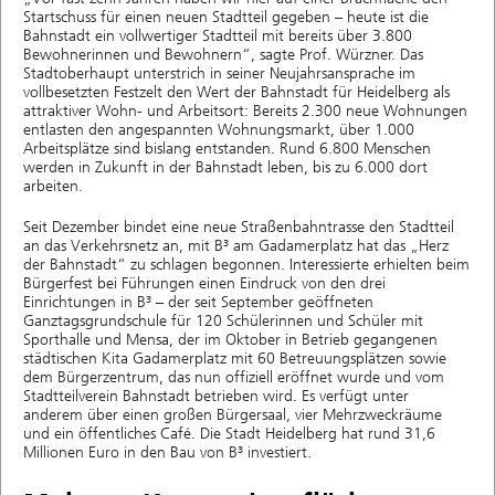
Startschuss für einen neuen Stadtteil gegeben – heute ist die
Bahnstadt ein vollwertiger Stadtteil mit bereits über 3.800
Bewohnerinnen und Bewohnern“, sagte Prof. Würzner. Das
Stadtoberhaupt unterstrich in seiner Neujahrsansprache im
vollbesetzten Festzelt den Wert der Bahnstadt für Heidelberg als
attraktiver Wohn- und Arbeitsort: Bereits 2.300 neue Wohnungen
entlasten den angespannten Wohnungsmarkt, über 1.000
Arbeitsplätze sind bislang entstanden. Rund 6.800 Menschen
werden in Zukunft in der Bahnstadt leben, bis zu 6.000 dort
arbeiten.
Seit Dezember bindet eine neue Straßenbahntrasse den Stadtteil
an das Verkehrsnetz an, mit B³ am Gadamerplatz hat das „Herz
der Bahnstadt“ zu schlagen begonnen. Interessierte erhielten beim
Bürgerfest bei Führungen einen Eindruck von den drei
Einrichtungen in B³ – der seit September geöffneten
Ganztagsgrundschule für 120 Schülerinnen und Schüler mit
Sporthalle und Mensa, der im Oktober in Betrieb gegangenen
städtischen Kita Gadamerplatz mit 60 Betreuungsplätzen sowie
dem Bürgerzentrum, das nun offiziell eröffnet wurde und vom
Stadtteilverein Bahnstadt betrieben wird. Es verfügt unter
anderem über einen großen Bürgersaal, vier Mehrzweckräume
und ein öffentliches Café. Die Stadt Heidelberg hat rund 31,6
Millionen Euro in den Bau von B³ investiert.