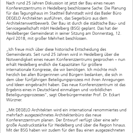
Nach rund 25 Jahren Diskussion ist jetzt der Bau eines neuen
Konferenzzentrums in Heidelberg beschlossene Sache: Die Planung
für das Tagungshaus im Stadtteil Bahnstadt wird das Basler Büro
DEGELO Architekten ausführen, das Siegerbüro aus dem
Architektenwettbewerb. Der Bau ist durch die städtische Bau- und
Servicegesellschaft mbH Heidelberg (BSG) geplant. Das hat der
Heidelberger Gemeinderat in seiner Sitzung am Donnerstag, 12.
April 2018, mit großer Mehrheit beschlossen.
„Ich freue mich über diese historische Entscheidung des
Gemeinderats. Seit rund 25 Jahren wird in Heidelberg über die
Notwendigkeit eines neuen Konferenzzentrums gesprochen – nun
erhält Heidelberg endlich die Kapazitäten für größere
internationale Kongresse, die wir benötigen. Ich möchte mich
herzlich bei allen Bürgerinnen und Bürgern bedanken, die sich in
dem über fünfjährigen Beteiligungsprozess mit ihren Anregungen
und Ideen eingebracht haben. Das neue Konferenzzentrum ist das
Ergebnis eines in Deutschland einmaligen und vorbildlichen
Beteiligungsprozesses“, sagt Oberbürgermeister Prof. Dr. Eckart
Würzner.
„Mit DEGELO Architekten wird ein international renommiertes und
mehrfach ausgezeichnetes Architektenbüro das neue
Konferenzzentrum planen. Der Entwurf verfügt über eine sehr
große Ausdrucksstärke für Heidelberg und über die Region hinaus.
Mit der BSG haben wir zudem für den Bau einen ausgezeichneten