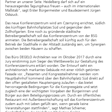
Partner an unserer Seite. Heidelberg darf sich auf ein
herausragendes Tagungshaus freuen – auch im internationalen
Maßstab“, sagt Erster Bürgermeister und Baudezernent Jürgen
Odszuck.
Das neue Konferenzzentrum wird am Czernyring errichtet, südlich
des künftigen Bahnhofsplatzes Süd und gegenüber dem
Zollhofgarten. Eine noch zu gründende städtische
Betreibergesellschaft soll das Konferenzzentrum von der BSG
anmieten. Die Betreibergesellschaft soll künftig auch für den
Betrieb der Stadthalle in der Altstadt zuständig sein, um Synergien
zwischen beiden Häusern zu schaffen.
Das Büro DEGELO Architekten war im Oktober 2017 durch eine
Jury einstimmig zum Sieger des Wettbewerbs zur Gestaltung des
Konferenzzentrums erklärt worden. Der Entwurf sieht ein
architektonisch markantes Gebäude mit einer rötlich getönten
Fassade vor. „Passanten und Kongressteilnehmer werden vom
Hauptbahnhof kommend über den Bahnhofsplatz Süd direkt auf
den offen gestalteten Haupteingang zulaufen – das bietet
hervorragende Bedingungen für die Kongressgäste und setzt
zugleich eine der wichtigsten Vorgaben der Bürgerinnen und
Bürger aus dem Beteiligungsprozess um. Durch ein öffentliches
Restaurant mit Außenbewirtschaftung soll das Konferenzzentrum
zudem auch mit Leben gefüllt sein, wenn gerade keine
Veranstaltungen stattfinden“, sagt Mathias Schiemer,