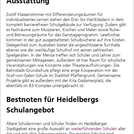
Ausstattung
Zwölf Klassenzimmer mit Differenzierungsräumen für
individualisiertes Lernen stehen den Erst- bis Viertklässlern in dem
komplett barrierefreien Schulgebäude zur Verfügung. Zudem gibt
es Fachräume zum Musizieren, Kochen und Malen sowie Ruhe-
und Betreuungsräume für das Ganztagsprogramm. Lesefüchse
kommen in der gut ausgestatteten Schulbücherei auf ihre Kosten.
Gelegenheit zum Austoben bietet die angeschlossene Turnhalle
ebenso wie der weitläufige Schulhof mit seinen zahlreichen
Spielgeräten. In der Mensa treffen sich Schüler und Lehrer zum
gemeinsamen Mittagessen, außerdem ist hier Raum für schulische
Veranstaltungen wie Konzerte oder Theateraufführungen. Die
Bahnstadt-Grundschule pflegt eine enge Kooperation mit der
Graf-von-Galen-Schule im Stadtteil Pfaffengrund. Gemeinsame
Projekte gibt es außerdem mit der Kita Gadamerplatz, die
ebenfalls im B3-Komplex untergebracht ist.
Bestnoten für Heidelbergs
Schulangebot
Ältere Schülerinnen und Schüler finden im Heidelberger
Stadtgebiet eine große Auswahl an
weiterführenden Schulen
aller
Art und mit allen Schwerpunkten. Die meisten Schulen sind