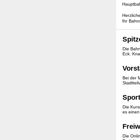
Hauptbah
Herzlich
Ihr Bahn
Spit
Die Bahn
Eck. Kna
Vorst
Bei der 
Stadttei
Sport
Die Kursr
es einen
Freiw
Die Onli