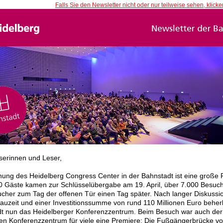
Falls Sie den Newsletter nicht oder nur teilweise sehen, klicken
serinnen und Leser,
fnung des Heidelberg Congress Center in der Bahnstadt ist eine große 
 Gäste kamen zur Schlüsselübergabe am 19. April, über 7.000 Besuc
cher zum Tag der offenen Tür einen Tag später. Nach langer Diskussio
auzeit und einer Investitionssumme von rund 110 Millionen Euro beher
t nun das Heidelberger Konferenzzentrum. Beim Besuch war auch de
n Konferenzzentrum für viele eine Premiere: Die Fußgängerbrücke v