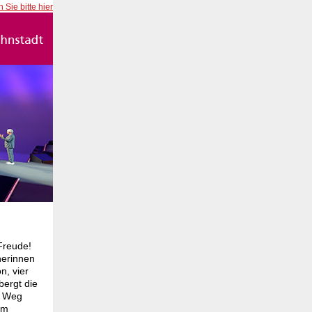
 Sie bitte hier
Freude!
herinnen
n, vier
bergt die
r Weg
om