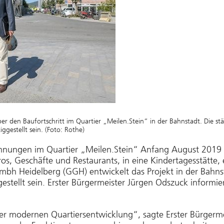
 über den Baufortschritt im Quartier „Meilen.Stein“ in der Bahnstadt. Die 
ggestellt sein. (Foto: Rothe)
hnungen im Quartier „Meilen.Stein“ Anfang August 2019 
os, Geschäfte und Restaurants, in eine Kindertagesstätte,
z mbh Heidelberg (GGH) entwickelt das Projekt in der Bahn
ggestellt sein. Erster Bürgermeister Jürgen Odszuck inform
l der modernen Quartiersentwicklung“, sagte Erster Bürger