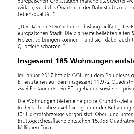
europäischen Großstädten manche Stadtviertel we
wirken, wird das Quartier in der Bahnstadt zu je
Lebensqualität.“
„Der ,Meilen.Stein‘ ist unser bislang vielfältigstes 
europäischen Stadt. Die bis heute beliebten alten 
Freizeit verbringen können – und sich dabei auch 
Quartiere schätzen.“
Insgesamt 185 Wohnungen ents
Im Januar 2017 hat die GGH mit dem Bau dieses g
B³ entstehen auf dem insgesamt 11.972 Quadratm
zwei Restaurants, ein Bürogebäude sowie ein priv
Die Wohnungen bieten eine große Grundrissvielfalt
In der sich nahezu vollflächig unter der Bebauung
für Elektrofahrzeuge vorgerüstet. Ober- und unte
Bruttogeschossfläche entstehen 15.065 Quadratme
Millionen Euro.