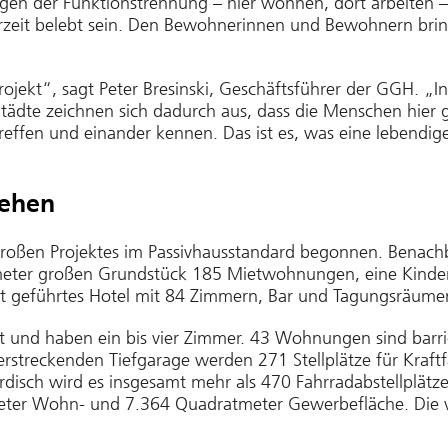
gen der Funktionstrennung – hier wohnen, dort arbeiten 
derzeit belebt sein. Den Bewohnerinnen und Bewohnern br
Projekt“, sagt Peter Bresinski, Geschäftsführer der GGH. „Ins
Städte zeichnen sich dadurch aus, dass die Menschen hier g
treffen und einander kennen. Das ist es, was eine lebend
tehen
roßen Projektes im Passivhausstandard begonnen. Benach
eter großen Grundstück 185 Mietwohnungen, eine Kindert
at geführtes Hotel mit 84 Zimmern, Bar und Tagungsräume
 und haben ein bis vier Zimmer. 43 Wohnungen sind barrie
 erstreckenden Tiefgarage werden 271 Stellplätze für Kraft
rirdisch wird es insgesamt mehr als 470 Fahrradabstellplä
ter Wohn- und 7.364 Quadratmeter Gewerbefläche. Die vo