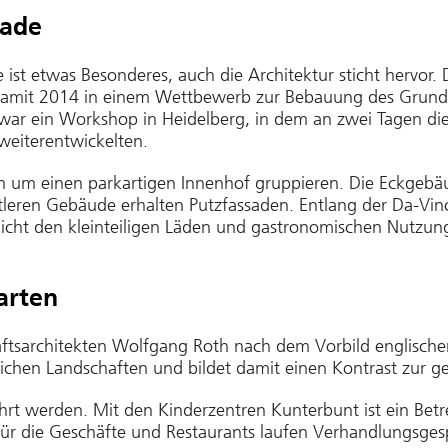
nade
e ist etwas Besonderes, auch die Architektur sticht herv
h damit 2014 in einem Wettbewerb zur Bebauung des Grund
 war ein Workshop in Heidelberg, in dem an zwei Tagen die
eiterentwickelten.
ch um einen parkartigen Innenhof gruppieren. Die Eckgeb
tleren Gebäude erhalten Putzfassaden. Entlang der Da-Vin
licht den kleinteiligen Läden und gastronomischen Nutzu
arten
ftsarchitekten Wolfgang Roth nach dem Vorbild englische
chen Landschaften und bildet damit einen Kontrast zur geo
rt werden. Mit den Kinderzentren Kunterbunt ist ein Betre
für die Geschäfte und Restaurants laufen Verhandlungsge